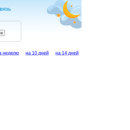
вязь
а неделю
на 10 дней
на 14 дней