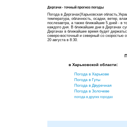
Дергачи - точный прогноз погоды
Погода в Дергачах(Харьковская область,Украи
температура, облачность, осадки, ветер, вла
послезавтра, а также ближайшие 5 дней - в т
каждого дня. В ближайшие дни в Дергачах су
Дергачах в ближайшее время будет держаться
северо-восточный и северный со скоростью от
20 августа в 8:30.
П
в Харьковской области:
Погода в Харькове
Погода в Гуты
Погода в Двуречная
Погода в Золочеве
погода в других городах