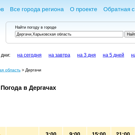
ов
Все города региона
О проекте
Обратная с
Найти погоду в городе
 дни:
на сегодня
на завтра
на 3 дня
на 5 дней
н
ая область
> Дергачи
Погода в Дергачах
3:00
9:00
15:00
21:00