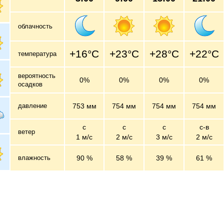
облачность
+16°C
+23°C
+28°C
+22°C
температура
вероятность
0%
0%
0%
0%
осадков
давление
753 мм
754 мм
754 мм
754 мм
с
с
с
с-в
ветер
1 м/c
2 м/c
3 м/c
2 м/c
влажность
90 %
58 %
39 %
61 %