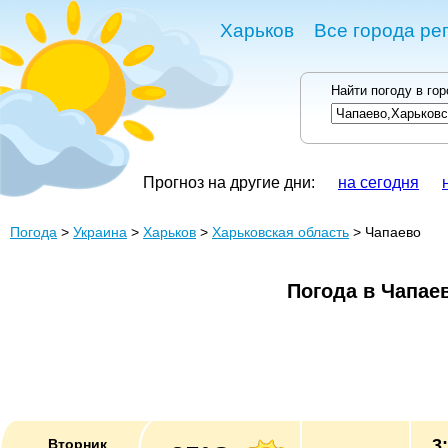
Харьков
Все города ре
Найти погоду в го
Прогноз на другие дни:
на сегодня
Погода
>
Украина
>
Харьков
>
Харьковская область
> Чапаево
Погода в Чапае
3
Вторник